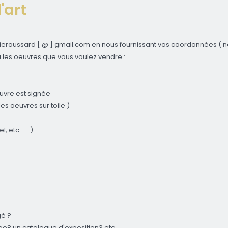
'art
ieroussard [ @ ] gmail.com en nous fournissant vos coordonnées ( no
 les oeuvres que vous voulez vendre :
uvre est signée
es oeuvres sur toile )
 etc . . . )
gé ?
e? un catalogue d'exposition? etc. . .