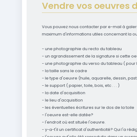
Vendre vos oeuvres d
Vous pouvez nous contacter par e-mail à galer
maximum d'informations utiles concernant la ou
- une photographie du recto du tableau
- un agrandissement de la signature si cette oe
- une photographie du verso du tableau ( pour l
- la taille sans le cadre
- le type d'oeuvre (huile, aquarelle, dessin, pastel,
- le support ( papier, toile, bois, etc . . . )
- la date d'acquisition
- le lieu d'acquisition
- les éventuelles écritures sur le dos de la toile
- l'oeuvre est-elle datée?
- l'endroit où est située l'oeuvre.
- y-a-t'il un certificat d'authenticité? Qui l'a rédi
- l'oeuvre a-t'elle été reproduite dans un ouvrag