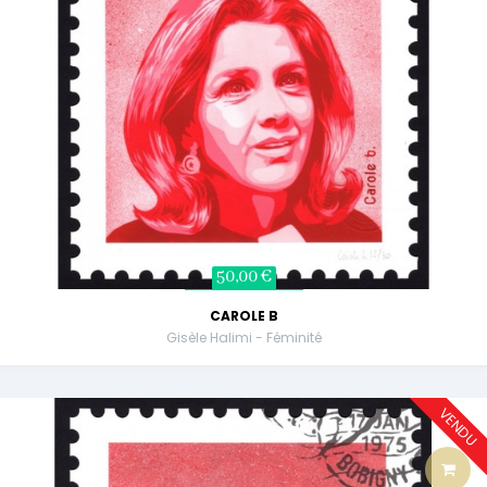
50,00 €
CAROLE B
Gisèle Halimi - Féminité
VENDU