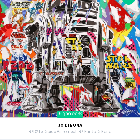
6 900,00 €
JO DI BONA
R2D2 Le Droïde Astromech R2 Par Jo Di Bona