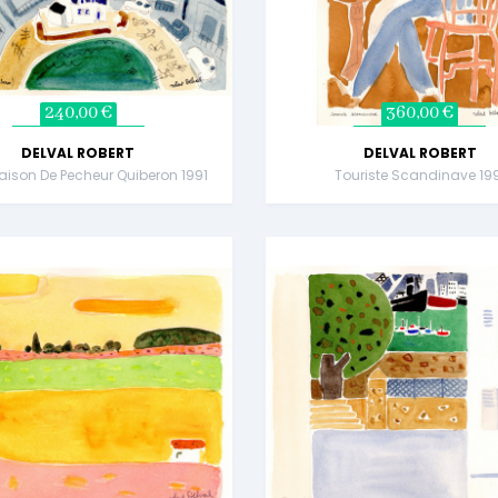
240,00 €
360,00 €
DELVAL ROBERT
DELVAL ROBERT
Maison De Pecheur Quiberon 1991
Touriste Scandinave 19