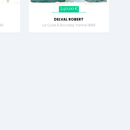
240,00 €
DELVAL ROBERT
990
La Cure À Accolay Yonne 1989