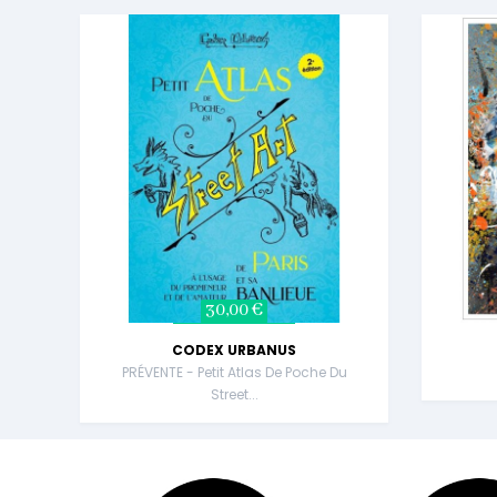
30,00 €
CODEX URBANUS
PRÉVENTE - Petit Atlas De Poche Du
Street...