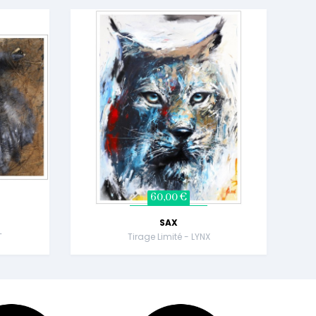
60,00 €
SAX
T
Tirage Limité - LYNX