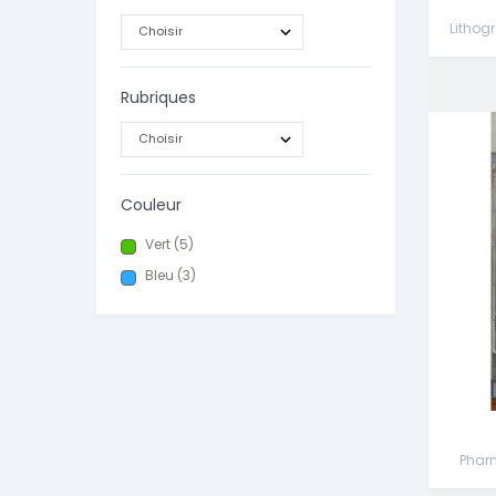
Lithogr
Rubriques
Couleur
Vert
(5)
Bleu
(3)
Phar