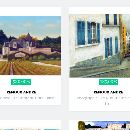
320,00 €
185,00 €
RENOUX ANDRE
RENOUX ANDRE
raphie - Le Château Haut-Brion
Lithographie - La Rue Du Cheva
La...