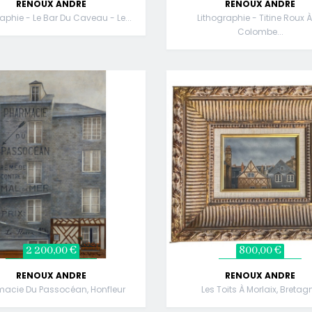
RENOUX ANDRE
RENOUX ANDRE
aphie - Le Bar Du Caveau - Le...
Lithographie - Titine Roux À
Colombe...
2 200,00 €
800,00 €
RENOUX ANDRE
RENOUX ANDRE
macie Du Passocéan, Honfleur
Les Toits À Morlaix, Bretag