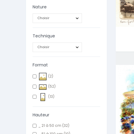
Nature
Technique
Format
(2)
(52)
(13)
Hauteur
_ 21 à 50 cm
(32)
_ 51 à 100 cm
(10)