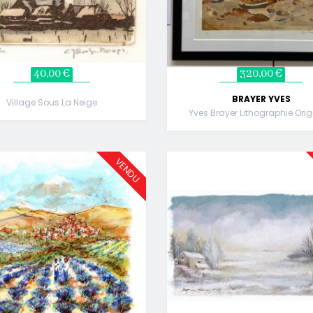
40,00 €
320,00 €
BRAYER YVES
Village Sous La Neige
Yves Brayer Lithographie Orig
VENDU