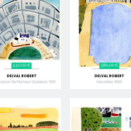
240,00 €
580,00 €
DELVAL ROBERT
DELVAL ROBERT
 Maison De Pecheur Quiberon 1991
Versailles 1980