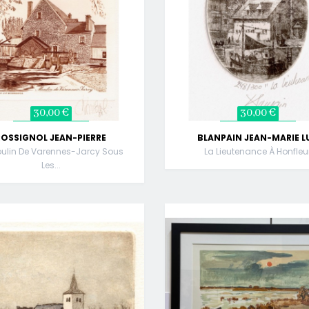
30,00 €
30,00 €
ROSSIGNOL JEAN-PIERRE
BLANPAIN JEAN-MARIE L
oulin De Varennes-Jarcy Sous
La Lieutenance À Honfleu
Les...