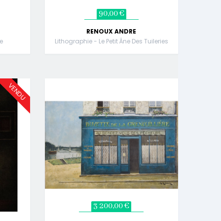
90,00 €
RENOUX ANDRE
e
Lithographie - Le Petit Âne Des Tuileries
VENDU
3 200,00 €