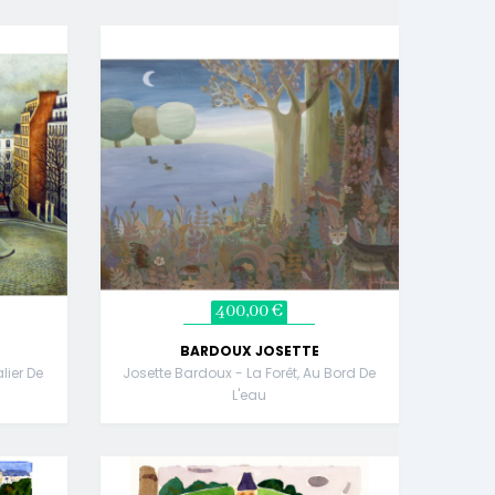
400,00 €
BARDOUX JOSETTE
lier De
Josette Bardoux - La Forêt, Au Bord De
L'eau