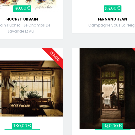
30,00 €
55,00 €
HUCHET URBAIN
FERNAND JEAN
bain Huchet - Le Champs De
Campagne Sous La Neig
Lavande Et Au...
VENDU
180,00 €
640,00 €