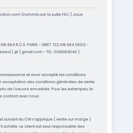
lection.com (nommé par la suite FAC ), sous
16 664 R.C.S. PARIS - SIRET 722 016 664 00012 -
ssard [ @ ] gmail.com - TEL. 0146063046 ).
s connaissance et avoir accepté les conditions
 acceptation des conditions générales de vente.
hoto de l’oeuvre encadrée. Pour les estampes, le
e contact avec nous.
et suivant du CGI s’applique ( vente sur marge ).
il achète. Le client est seul responsable des