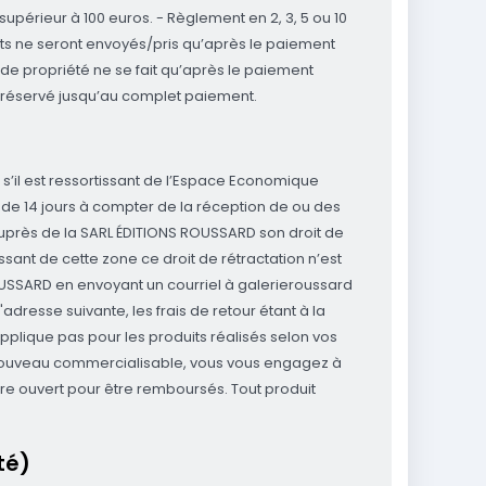
upérieur à 100 euros. - Règlement en 2, 3, 5 ou 10
its ne seront envoyés/pris qu’après le paiement
de propriété ne se fait qu’après le paiement
me réservé jusqu’au complet paiement.
 s’il est ressortissant de l’Espace Economique
 de 14 jours à compter de la réception de ou des
auprès de la SARL ÉDITIONS ROUSSARD son droit de
issant de cette zone ce droit de rétractation n’est
OUSSARD en envoyant un courriel à galerieroussard
dresse suivante, les frais de retour étant à la
pplique pas pour les produits réalisés selon vos
à nouveau commercialisable, vous vous engagez à
tre ouvert pour être remboursés. Tout produit
té)