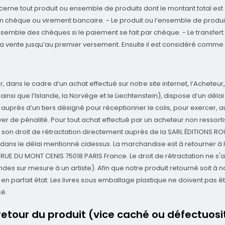
cerne tout produit ou ensemble de produits dont le montant total est s
en chèque ou virement bancaire. - Le produit ou l’ensemble de produ
mble des chèques si le paiement se fait par chèque. - Le transfert 
s à la vente jusqu’au premier versement. Ensuite il est considéré com
dans le cadre d’un achat effectué sur notre site internet, l’Acheteur,
i que l’Islande, la Norvège et le Liechtenstein), dispose d’un délai
uprès d’un tiers désigné pour réceptionner le colis, pour exercer, 
payer de pénalité. Pour tout achat effectué par un acheteur non ressort
 son droit de rétractation directement auprès de la SARL ÉDITIONS R
dans le délai mentionné cidessus. La marchandise est à retourner à l'a
RUE DU MONT CENIS 75018 PARIS France. Le droit de rétractation ne s'a
des sur mesure à un artiste). Afin que notre produit retourné soit 
en parfait état. Les livres sous emballage plastique ne doivent pas ê
sé.
 retour du produit (vice caché ou défectuosi