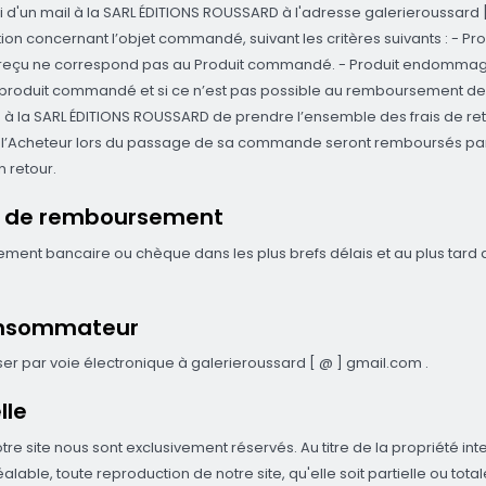
oi d'un mail à la SARL ÉDITIONS ROUSSARD à l'adresse galerieroussard 
ion concernant l’objet commandé, suivant les critères suivants : - Pro
uit reçu ne correspond pas au Produit commandé. - Produit endommagé
du produit commandé et si ce n’est pas possible au remboursement de
ra à la SARL ÉDITIONS ROUSSARD de prendre l’ensemble des frais de ret
par l’Acheteur lors du passage de sa commande seront remboursés par
 retour.
ais de remboursement
ment bancaire ou chèque dans les plus brefs délais et au plus tard 
consommateur
r par voie électronique à galerieroussard [ @ ] gmail.com .
lle
e site nous sont exclusivement réservés. Au titre de la propriété intelle
able, toute reproduction de notre site, qu'elle soit partielle ou totale