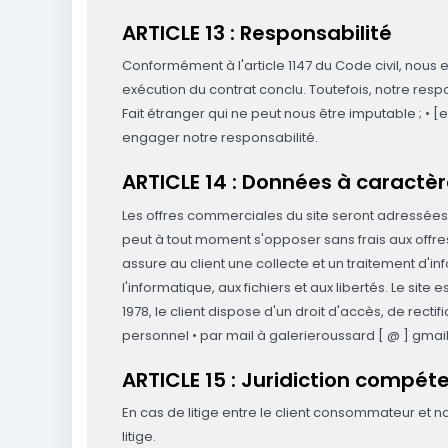
ARTICLE 13 : Responsabilité
Conformément à l'article 1147 du Code civil, nous
exécution du contrat conclu. Toutefois, notre resp
Fait étranger qui ne peut nous être imputable ; • [
engager notre responsabilité.
ARTICLE 14 : Données à caractè
Les offres commerciales du site seront adressées a
peut à tout moment s'opposer sans frais aux offres
assure au client une collecte et un traitement d'in
l'informatique, aux fichiers et aux libertés. Le site 
1978, le client dispose d'un droit d'accès, de rect
personnel • par mail à galerieroussard [ @ ] gmai
ARTICLE 15 : Juridiction compéte
En cas de litige entre le client consommateur et no
litige.