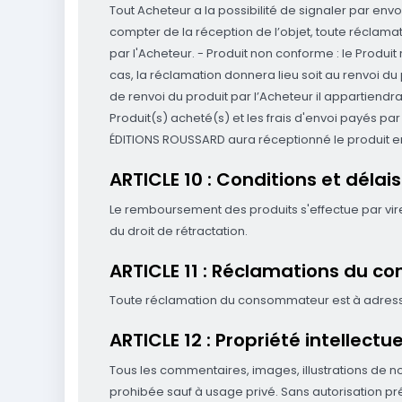
Tout Acheteur a la possibilité de signaler par env
compter de la réception de l’objet, toute réclamat
par l'Acheteur. - Produit non conforme : le Prod
cas, la réclamation donnera lieu soit au renvoi 
de renvoi du produit par l’Acheteur il appartiend
Produit(s) acheté(s) et les frais d'envoi payés 
ÉDITIONS ROUSSARD aura réceptionné le produit en
ARTICLE 10 : Conditions et dél
Le remboursement des produits s'effectue par vire
du droit de rétractation.
ARTICLE 11 : Réclamations du 
Toute réclamation du consommateur est à adresse
ARTICLE 12 : Propriété intellectue
Tous les commentaires, images, illustrations de notr
prohibée sauf à usage privé. Sans autorisation préal