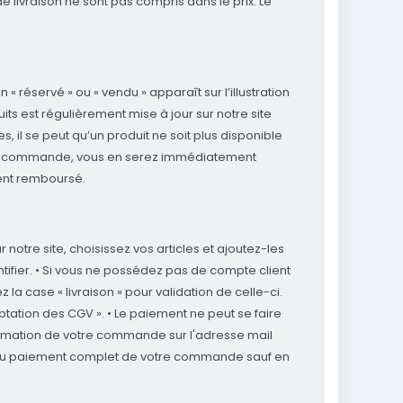
e livraison ne sont pas compris dans le prix. Le
réservé » ou « vendu » apparaît sur l’illustration
its est régulièrement mise à jour sur notre site
, il se peut qu’un produit ne soit plus disponible
votre commande, vous en serez immédiatement
ent remboursé.
otre site, choisissez vos articles et ajoutez-les
ntifier. • Si vous ne possédez pas de compte client
ez la case « livraison » pour validation de celle-ci.
tation des CGV ». • Le paiement ne peut se faire
irmation de votre commande sur l'adresse mail
 qu'au paiement complet de votre commande sauf en