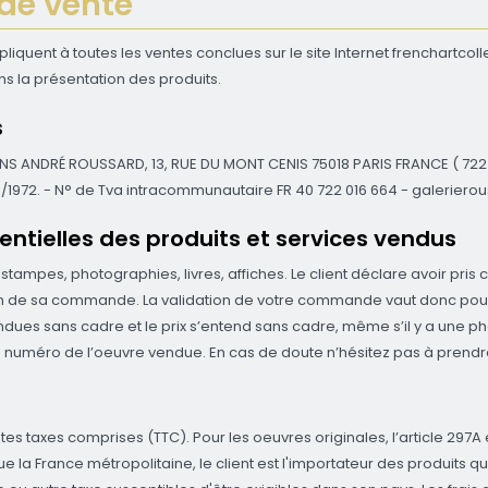
de vente
iquent à toutes les ventes conclues sur le site Internet frenchartcol
ns la présentation des produits.
s
TIONS ANDRÉ ROUSSARD, 13, RUE DU MONT CENIS 75018 PARIS FRANCE ( 722 0
/1972. - N° de Tva intracommunautaire FR 40 722 016 664 - galerierou
sentielles des produits et services vendus
 estampes, photographies, livres, affiches. Le client déclare avoir pri
on de sa commande. La validation de votre commande vaut donc pour
ndues sans cadre et le prix s’entend sans cadre, même s’il y a une p
 numéro de l’oeuvre vendue. En cas de doute n’hésitez pas à prendr
tes taxes comprises (TTC). Pour les oeuvres originales, l’article 297A 
a France métropolitaine, le client est l'importateur des produits qu’