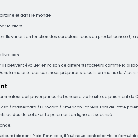
olitaine et dans le monde.
ar le client.
 Ils varient en fonction des caractéristiques du produit acheté ( La po
 livraison.
atif. Ils peuvent évoluer en raison de différents facteurs comme la disp
 la majorité des cas, nous préparons le colis en moins de 7 jours ou
ent
ommateur doit payer par carte bancaire via le site de paiement du C
visa / mastercard / Eurocard / American Express. Lors de votre paie
crits au dos de celle-ci. Le paiement en ligne est sécurisé.
mande.
lusieurs fois sans frais. Pour cela, il faut nous contacter via le for