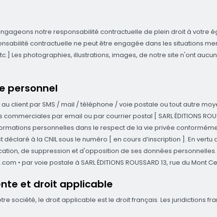
 engageons notre responsabilité contractuelle de plein droit à votre
onsabilité contractuelle ne peut être engagée dans les situations me
etc.] Les photographies, illustrations, images, de notre site n'ont aucu
re personnel
u client par SMS / mail / téléphone / voie postale ou tout autre moye
 commerciales par email ou par courrier postal [ SARL ÉDITIONS ROUSS
formations personnelles dans le respect de la vie privée conformément 
est déclaré à la CNIL sous le numéro [ en cours d’inscription ]. En vertu 
ification, de suppression et d'opposition de ses données personnelles. 
l.com • par voie postale à SARL ÉDITIONS ROUSSARD 13, rue du Mont Cen
nte et droit applicable
tre société, le droit applicable est le droit français. Les juridiction