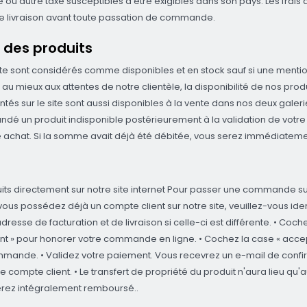
ou autre taxe susceptibles d'être exigibles dans son pays. Les frais d
e livraison avant toute passation de commande.
é des produits
e sont considérés comme disponibles et en stock sauf si une mention « 
 au mieux aux attentes de notre clientèle, la disponibilité de nos produ
tés sur le site sont aussi disponibles à la vente dans nos deux galeries
ommandé un produit indisponible postérieurement à la validation de 
e achat. Si la somme avait déjà été débitée, vous serez immédiatem
s directement sur notre site internet Pour passer une commande sur n
 vous possédez déjà un compte client sur notre site, veuillez-vous ide
l’adresse de facturation et de livraison si celle-ci est différente. • Coch
ment » pour honorer votre commande en ligne. • Cochez la case « accep
mmande. • Validez votre paiement. Vous recevrez un e-mail de conf
re compte client. • Le transfert de propriété du produit n'aura lieu
serez intégralement remboursé..