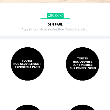
280,00 €
GEN PAUL
Aquatinte - Montmartre, Rue Cortot Sous La...