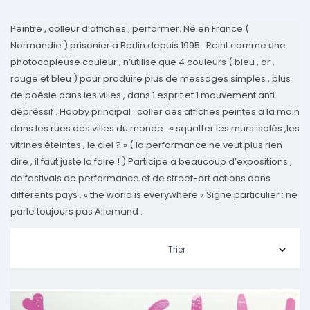
Peintre , colleur d’affiches , performer. Né en France (
Normandie ) prisonier a Berlin depuis 1995 . Peint comme une
photocopieuse couleur , n’utilise que 4 couleurs ( bleu , or ,
rouge et bleu ) pour produire plus de messages simples , plus
de poésie dans les villes , dans 1 esprit et 1 mouvement anti
dépréssif . Hobby principal : coller des affiches peintes a la main
dans les rues des villes du monde . « squatter les murs isolés ,les
vitrines éteintes , le ciel ? » ( la performance ne veut plus rien
dire , il faut juste la faire ! ) Participe a beaucoup d’expositions ,
de festivals de performance et de street-art actions dans
différents pays . « the world is everywhere « Signe particulier : ne
parle toujours pas Allemand .