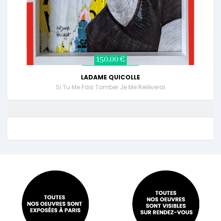
150,00 €
LADAME QUICOLLE
Si Tu Me Fais Tomber Je Me Relèverai