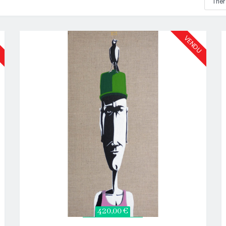
U
VENDU
420,00 €