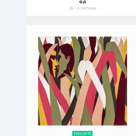
OJI
Oji - 4 De Pique
100,00 €