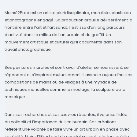
Moins12Prod est un artiste pluridisciplinaire, muraliste, plasticien
et photographe engagé. Sa production brouille délibérément la
frontière entre l’art et l’artisanat. Il est issu d’un long parcours
d’activité dans le milieu de l’art urbain et du graffiti. Un
mouvement artistique et culturel qu’il documente dans son
travail photographique.
Ses peintures murales et son travail d’atelier se nourrissent, se
répondent et s’inspirent mutuellement. Il associe aujourd’hui ses
compositions de mains ou de visages à une myriade de
techniques manuelles comme le moulage, la sculpture ou la
mosaïque.
Dans ses recherches et ses œuvres récentes, il valorise l’idée
du collectif et l’importance du lien humain. Ses créations
reflètent une volonté de faire vivre un art urbain en phase avec
sa réalité. Moins12Prod part du constat suivant : dès lors qu’elle