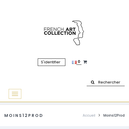
0
S'identifier
Rechercher
Basculer
la
navigation
MOINS12PROD
Accueil
Moins12Prod