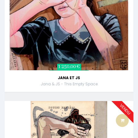
1 250,00 €
JANA ET JS
Jana & JS - This Empty Space
VENDU