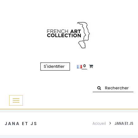
0
S'identifier
Rechercher
Basculer
la
navigation
JANA ET JS
Accueil
JANA Et JS