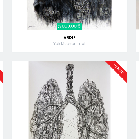
3 000,00 €
ARDIF
Yak Mechanimal
U
VENDU