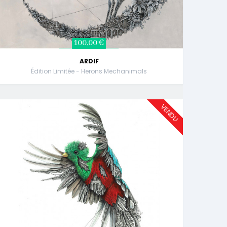
100,00 €
ARDIF
Édition Limitée - Herons Mechanimals
VENDU