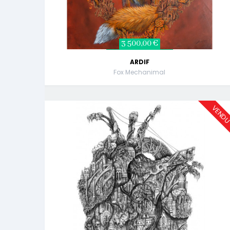
3 500,00 €
ARDIF
Fox Mechanimal
VEND