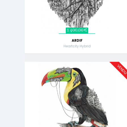
1 400,00 €
ARDIF
Heartcity Hybrid
VEND