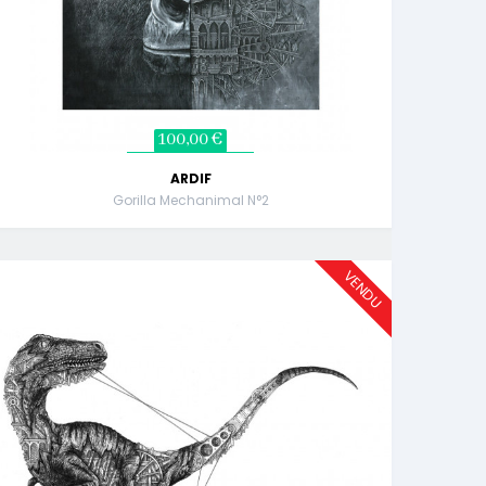
100,00 €
ARDIF
Gorilla Mechanimal N°2
VENDU