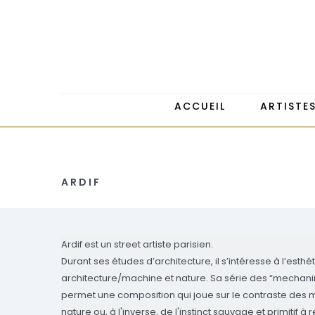
ACCUEIL
ARTISTE
ARDIF
Ardif est un street artiste parisien.
Durant ses études d’architecture, il s’intéresse à l’esth
architecture/machine et nature. Sa série des “mechanimals
permet une composition qui joue sur le contraste des mat
nature ou, à l'inverse, de l'instinct sauvage et primitif à