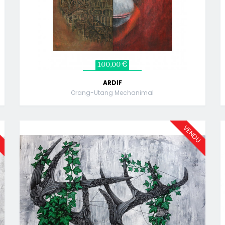
100,00 €
ARDIF
Orang-Utang Mechanimal
U
VENDU