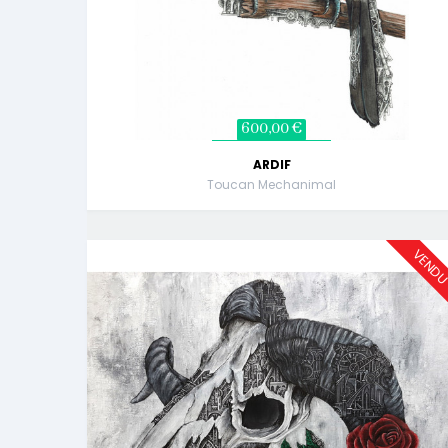
600,00 €
ARDIF
Toucan Mechanimal
VEND