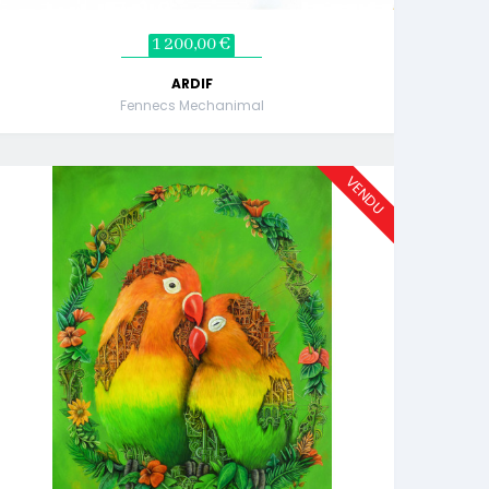
1 200,00 €
ARDIF
Fennecs Mechanimal
VENDU