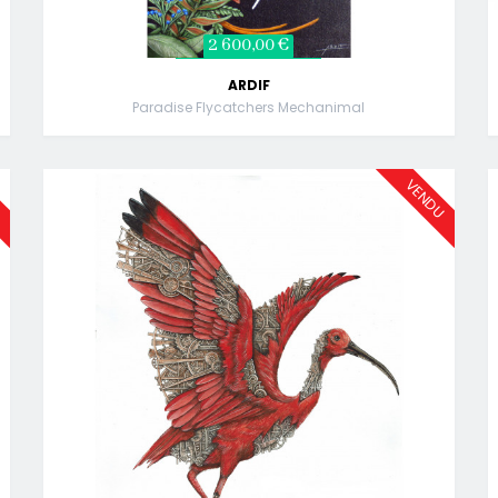
2 600,00 €
ARDIF
Paradise Flycatchers Mechanimal
U
VENDU