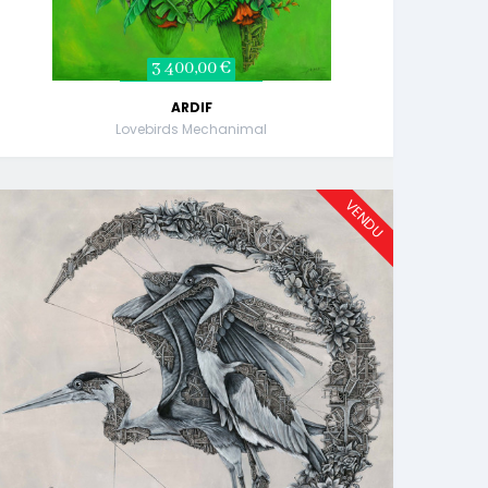
3 400,00 €
ARDIF
Lovebirds Mechanimal
VENDU