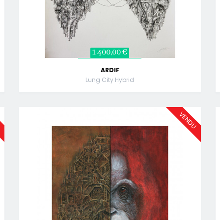
1 400,00 €
ARDIF
Lung City Hybrid
U
VENDU