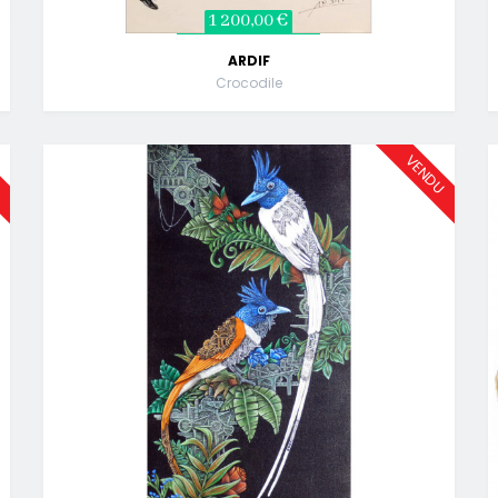
1 200,00 €
ARDIF
Crocodile
U
VENDU