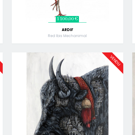
1 100,00 €
ARDIF
Red Ibis Mechanimal
U
VENDU