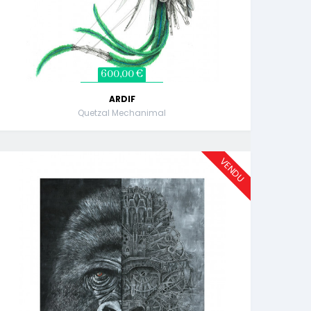
600,00 €
ARDIF
Quetzal Mechanimal
VENDU