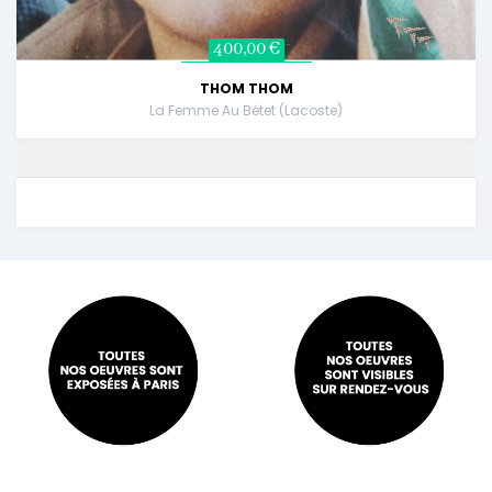
400,00 €
THOM THOM
La Femme Au Bétet (Lacoste)