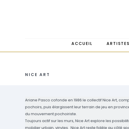
ACCUEIL
ARTISTE
NICE ART
Ariane Pasco cofonde en 1986 le collectif Nice Art, comp
pochoirs, puis élargissent leur terrain de jeu en provin
du mouvement pochoiriste.
Toujours actif sur les murs, Nice Art explore les possib
mobilier urbain, vinyles.
Nice Art reste fidèle au côté sp