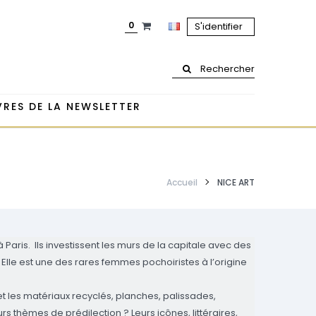
0
S'identifier
Rechercher
RES DE LA NEWSLETTER
Accueil
NICE ART
 Paris.
Ils investissent les murs de la capitale avec des
Elle est une des rares femmes pochoiristes à l’origine
 et les matériaux recyclés, planches, palissades,
rs thèmes de prédilection ? Leurs icônes, littéraires,