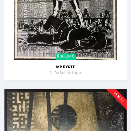
800,00 €
MR BYSTE
Ali De Schrödinger
VENDU