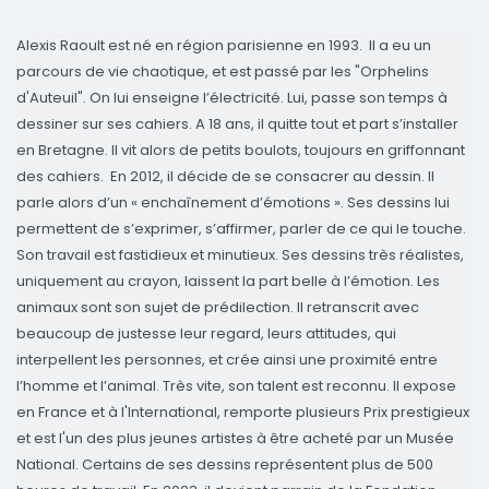
Alexis Raoult est né en région parisienne en 1993.
Il a eu un
parcours de vie chaotique, et est passé par les "Orphelins
d'Auteuil". On lui enseigne l’électricité. Lui, passe son temps à
dessiner sur ses cahiers. A 18 ans, il quitte tout et part s’installer
en Bretagne. Il vit alors de petits boulots, toujours en griffonnant
des cahiers.
En 2012, il décide de se consacrer au dessin. Il
parle alors d’un « enchaînement d’émotions ». Ses dessins lui
permettent de s’exprimer, s’affirmer, parler de ce qui le touche.
Son travail est fastidieux et minutieux. Ses dessins très réalistes,
uniquement au crayon, laissent la part belle à l’émotion. Les
animaux sont son sujet de prédilection. Il retranscrit avec
beaucoup de justesse leur regard, leurs attitudes, qui
interpellent les personnes, et crée ainsi une proximité entre
l’homme et l’animal. Très vite, son talent est reconnu. Il expose
en France et à l'International, remporte plusieurs Prix prestigieux
et est l'un des plus jeunes artistes à être acheté par un Musée
National. Certains de ses dessins représentent plus de 500