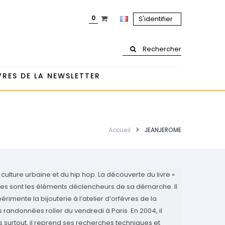
0
S'identifier
Rechercher
RES DE LA NEWSLETTER
Accueil
JEANJEROME
ulture urbaine et du hip hop. La découverte du livre «
ampes sont les éléments déclencheurs de sa démarche. Il
périmente la bijouterie à l’atelier d’orfèvres de la
s randonnées roller du vendredi à Paris. En 2004, il
s surtout, il reprend ses recherches techniques et