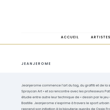
ACCUEIL
ARTISTE
JEANJEROME
Jeanjerome commence l’art du tag, du graffiti et de la 
Spraycan Art » et sa rencontre avec les professeurs Pat
étudie entre autre leur technique de « dessin par le jeu ».
Bastille. Jeanjerome s’exprime à travers le sport urbain 
reprend son initiation à la bijouterie auprès de Ossip F