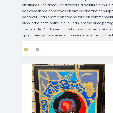
artistiques. Il se découvre à travers la peinture à l’huile
des expositions collectives en diversifiant tant les supp
décoratif. Jeanjerome aborde sa toile en commençant un l
aussi dans cette optique que JeanJérôme aime partager 
concept de l’Art Nouveau : tout support fait sens dès lors 
appliquées, juxtaposées, dans une géométrie volubile 