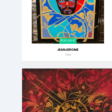
800,00 €
JEANJEROME
Tété