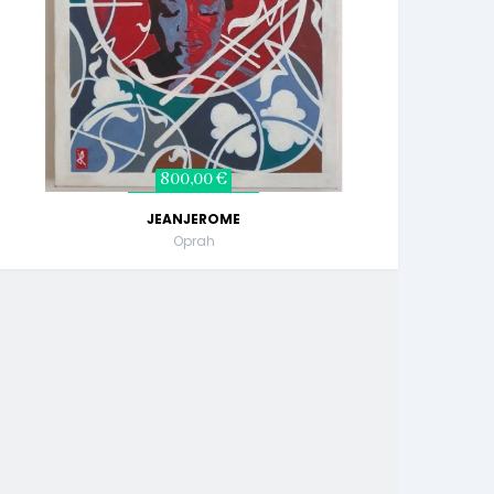
800,00 €
JEANJEROME
Oprah