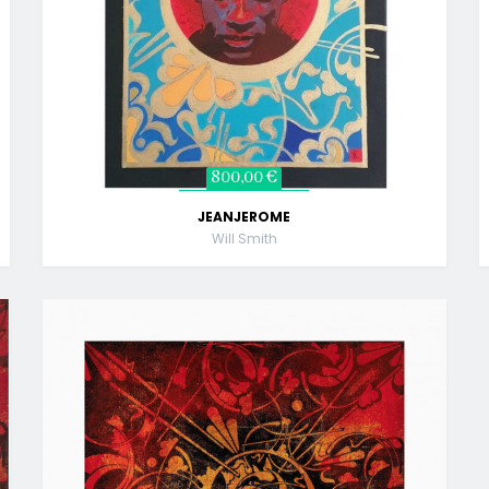
800,00 €
JEANJEROME
Will Smith