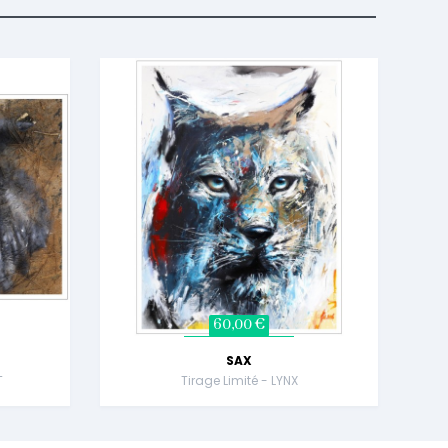
60,00 €
SAX
T
Tirage Limité - LYNX