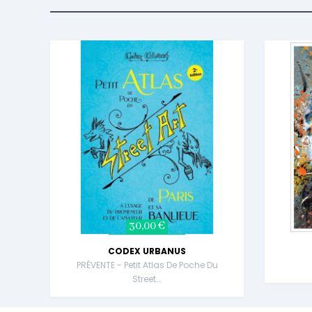
30,00 €
CODEX URBANUS
PRÉVENTE - Petit Atlas De Poche Du
Street...