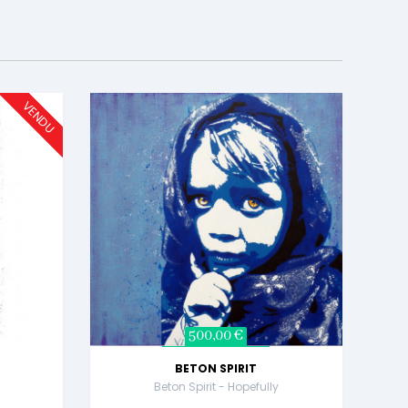
VENDU
500,00 €
BETON SPIRIT
Beton Spirit - Hopefully