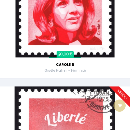
50,00 €
CAROLE B
Gisèle Halimi - Féminité
VENDU