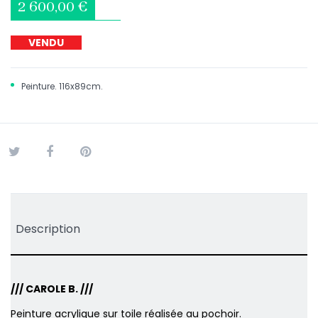
2 600,00 €
VENDU
Peinture. 116x89cm.
Tweet
Partager
Pinterest
Description
/// CAROLE B. ///
Peinture acrylique sur toile réalisée au pochoir.