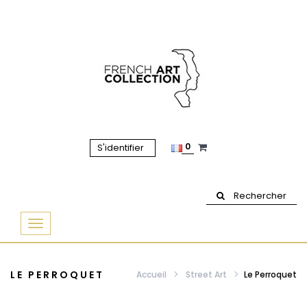
0
S'identifier
Rechercher
Basculer
la
navigation
LE PERROQUET
Accueil
Street Art
Le Perroquet