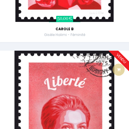
50,00 €
CAROLE B
Gisèle Halimi - Féminité
VENDU