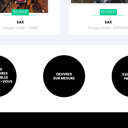
60,00 €
60,00 €
SAX
SAX
Tirage Limité - TIGRE
Tirage Limité - ELEPHAN