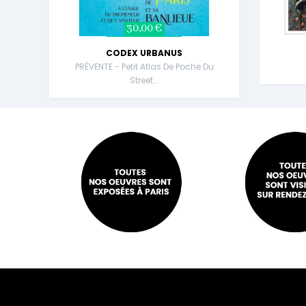
30,00 €
CODEX URBANUS
PRÉVENTE - Petit Atlas De Poche Du
Street...