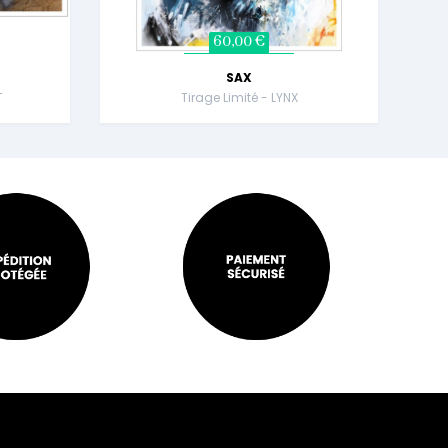
60,00 €
SAX
T
Tirage Limité - LYNX