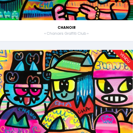
CHANOIR
« Chanoirs Graffiti Club »
VENDU