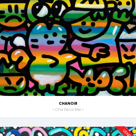
CHANOIR
« Cha De La Mer »
VENDU