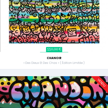
550,00 €
CHANOIR
« Des Dieux Et Des Chas » ( Édition Limitée )
VENDU