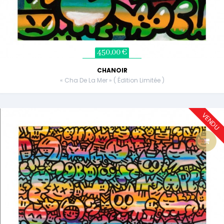
450,00 €
CHANOIR
« Cha De La Mer » ( Édition Limitée )
VENDU