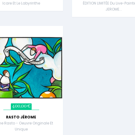
Icare Et Le Labyrinthe
ÉDITION LIMITÉE Du Live-Paint
JEROME...
400,00 €
RASTO JÉROME
e Rasto - Oeuvre Originale Et
Unique