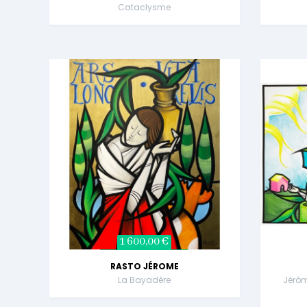
Cataclysme
1 600,00 €
RASTO JÉROME
La Bayadère
Jérôm