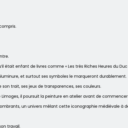
compris.
ntre.
l était enfant de livres comme « Les très Riches Heures du Duc d
’enluminure, et surtout ses symboles le marqueront durablement.
de son trait, ses jeux de transparences, ses couleurs.
Limoges, il poursuit la peinture en atelier avant de commencer 
s, encombrants, un univers mêlant cette iconographie médiévale 
on travail.