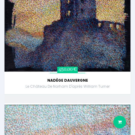
450,00 €
NADÈGE DAUVERGNE
Le Château De Norham D'après William Turner