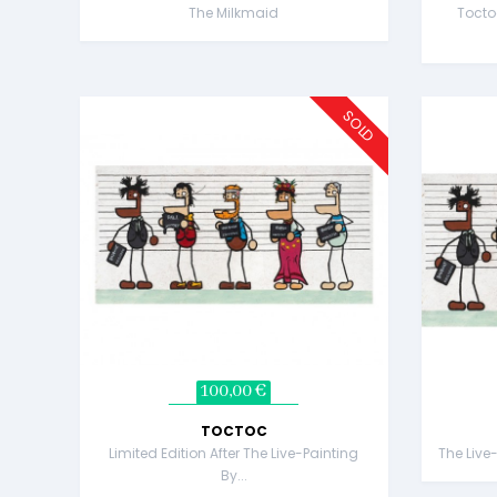
The Milkmaid
Toctoc
SOLD
100,00 €
TOCTOC
Limited Edition After The Live-Painting
The Live
By...