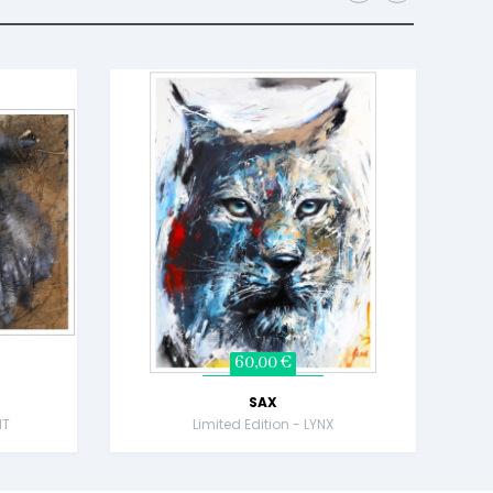
60,00 €
SAX
NT
Limited Edition - LYNX