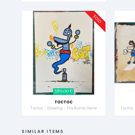
SOLD
380,00 €
TOCTOC
Toctoc - Drawing - The Bomb Genie
Toctoc 
SIMILAR ITEMS