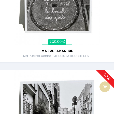
220,00 €
MA RUE PAR ACHBE
Ma Rue Par Achbé - JE SUIS LA BOUCHE DES...
SOLD