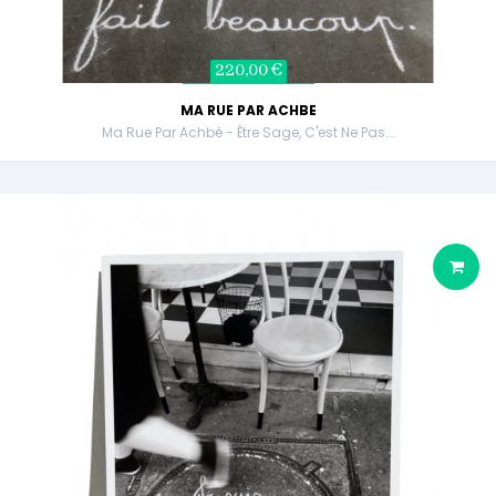
220,00 €
MA RUE PAR ACHBE
Ma Rue Par Achbé - Être Sage, C'est Ne Pas...