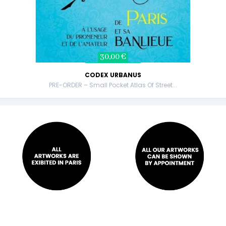
30,00 €
CODEX URBANUS
PRE-ORDER – Small Pocket Atlas Of Street...