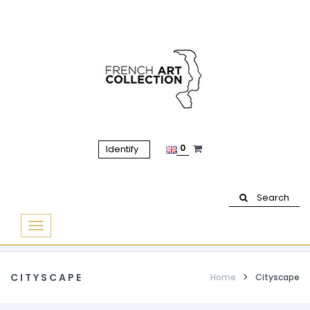
0
Identify
Search
Basculer
la
navigation
CITYSCAPE
Home
Cityscape